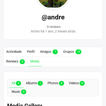
@andre
0 reviews
Activo há 1 ano, 2 meses atrás
Actividade
Perfil
Amigos
Grupos
7
15
Reviews
Media
0
All
Albums
Photos
Videos
0
1
0
0
Music
0
Media Gallery