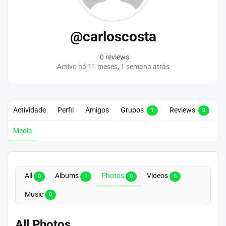
@carloscosta
0 reviews
Activo há 11 meses, 1 semana atrás
Actividade
Perfil
Amigos
Grupos
Reviews
1
0
Media
All
Albums
Photos
Videos
0
1
0
0
Music
0
All Photos